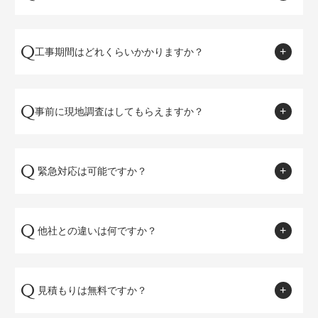
はい、水漏れや配管トラブルなどの小規模修理も承りま
A
す。
Q
工事期間はどれくらいかかりますか？
工事内容によりますが、お見積もり時に目安をご案内しま
A
す。
Q
事前に現地調査はしてもらえますか？
はい、正確なお見積りのため、事前調査を実施いたしま
A
す。
Q
緊急対応は可能ですか？
A
状況により可能な限り迅速に対応いたします。
Q
他社との違いは何ですか？
50年以上の実績と高い技術力、迅速な対応力が強みで
A
す。
Q
見積もりは無料ですか？
A
はい、無料でお見積もりを承っております。